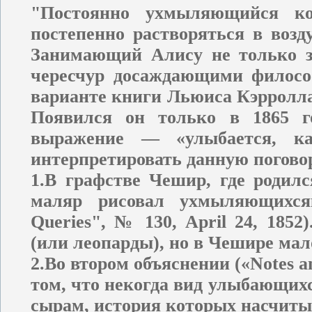
"Постоянно ухмыляющийся ко
постепенно растворяться в воз
Занимающий Алису не только з
чересчур досаждающими филос
варианте книги Льюиса Кэрролла
Появился он только в 1865 го
выражение — «улыбается, ка
интерпретировать данную поговор
1.В графстве Чешир, где родил
маляр рисовал ухмыляющихся
Queries", № 130, April 24, 185
(или леопарды), но в Чешире мал
2.Во втором объяснении («Notes an
том, что некогда вид
улыбающихс
сырам, история которых насчиты