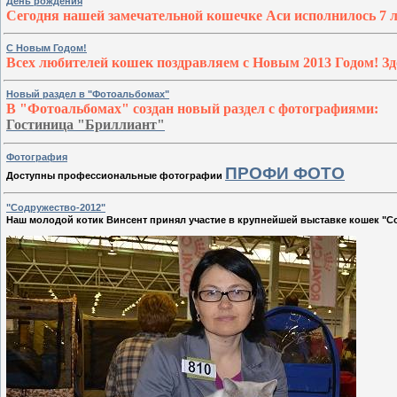
День рождения
Сегодня нашей замечательной кошечке Аси исполнилось 7 л
С Новым Годом!
Всех любителей кошек поздравляем с Новым 2013 Годом! З
Новый раздел в "Фотоальбомах"
В "Фотоальбомах" создан новый раздел с фотографиями:
Гостиница "Бриллиант"
Фотография
ПРОФИ ФОТО
Доступны профессиональные фотографии
"Содружество-2012"
Наш молодой котик Винсент принял участие в крупнейшей выставке кошек "С