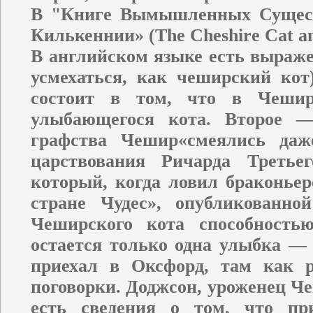
В "Книге Вымышленных Существ
Килькеннии» (The Cheshire Cat an
В английском языке есть выражени
усмехаться, как чеширский кот
состоит в том, что в Чешир
улыбающегося кота. Второе 
графства Чешир«смеялись да
царствования Ричарда Треть
который, когда ловил браконьер
стране Чудес», опубликованно
Чеширского кота способностью
остается только одна улыбка — 
приехал в Оксфорд, там как р
поговорки. Доджсон, уроженец Че
есть сведения о том, что пр