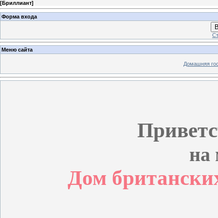
[
Бриллиант
]
Форма входа
В
Ст
Меню сайта
Домашняя го
Приветс
на 
Дом британски